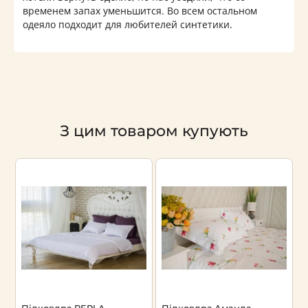
временем запах уменьшится. Во всем остальном
одеяло подходит для любителей синтетики.
З цим товаром купують
Підковдра PERLA
Підковдра Аманда
П