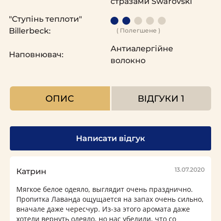
стразами Swarovski
"Ступінь теплоти"
Billerbeck:
( Полегшене )
Антиалергійне
Наповнювач:
волокно
ОПИС
ВІДГУКИ
1
Написати відгук
13.07.2020
Катрин
Мягкое белое одеяло, выглядит очень празднично.
Пропитка Лаванда ощущается на запах очень сильно,
вначале даже чересчур. Из-за этого аромата даже
хотели вернуть одеяло, но нас убедили, что со