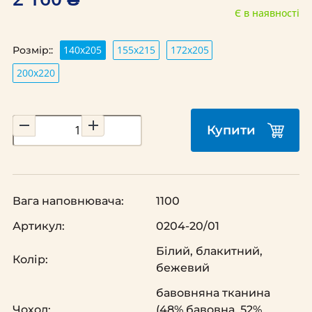
Є в наявності
140х205
155х215
172х205
Розмір::
200х220
Купити
Вага наповнювача:
1100
Артикул:
0204-20/01
Білий, блакитний,
Колір:
бежевий
бавовняна тканина
Чохол:
(48% бавовна, 52%