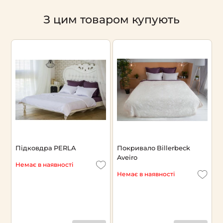
З цим товаром купують
Підковдра PERLA
Покривало Billerbeck
П
Aveiro
Немає в наявності
Н
Немає в наявності