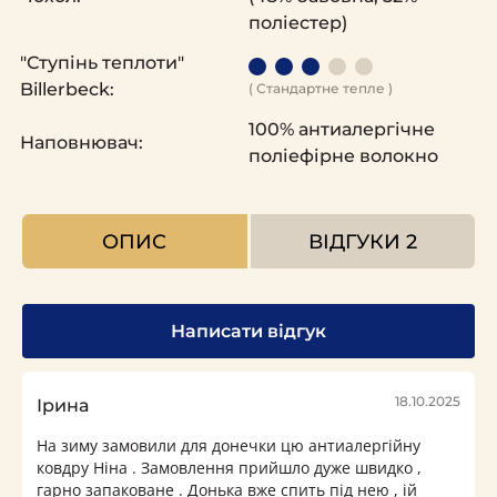
поліестер)
"Ступінь теплоти"
Billerbeck:
( Стандартне тепле )
100% антиалергічне
Наповнювач:
поліефірне волокно
ОПИС
ВІДГУКИ
2
Написати відгук
18.10.2025
Ірина
На зиму замовили для донечки цю антиалергійну
ковдру Ніна . Замовлення прийшло дуже швидко ,
гарно запаковане . Донька вже спить під нею , ій