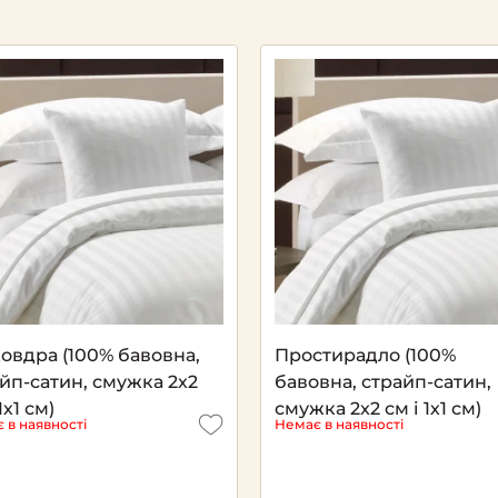
Next
овдра (100% бавовна,
Простирадло (100%
йп-сатин, смужка 2x2
бавовна, страйп-сатин,
1х1 см)
смужка 2x2 см і 1х1 см)
 в наявності
Немає в наявності