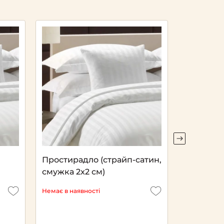
Простирадло (страйп-сатин,
Наволочк
смужка 2x2 см)
стільник
Немає в наявності
Немає в ная