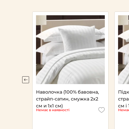
ична
Наволочка (100% бавовна,
Підк
чка
страйп-сатин, смужка 2x2
стра
см и 1х1 см)
см і 
Немає в наявності
Немає