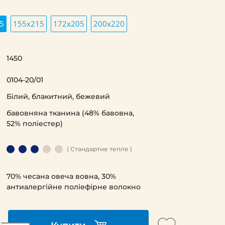
5
155х215
172х205
200х220
1450
0104-20/01
Білий, блакитний, бежевий
бавовняна тканина (48% бавовна,
52% поліестер)
( Стандартне тепле )
70% чесана овеча вовна, 30%
антиалергійне поліефірне волокно