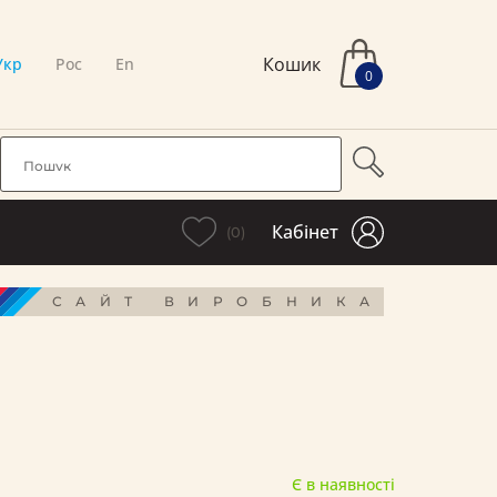
Кошик
Укр
Рос
En
0
Кабінет
(0)
САЙТ ВИРОБНИКА
Є в наявності