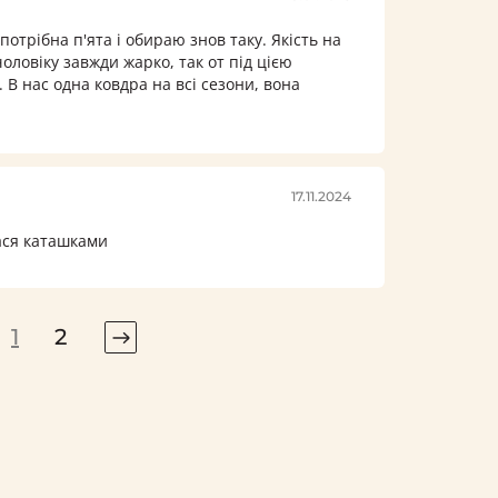
 потрібна п'ята і обираю знов таку. Якість на
чоловіку завжди жарко, так от під цією
В нас одна ковдра на всі сезони, вона
17.11.2024
ася каташками
1
2