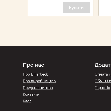
Купити
Купити
Про нас
Додат
Про Billerbeck
Оплата і
Про виробництво
Обмін і 
Представництва
Гарантія
Контакти
Блог