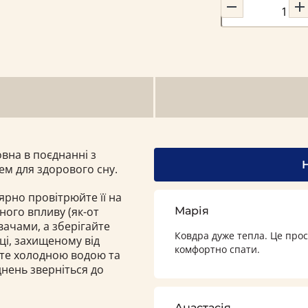
вна в поєднанні з
ем для здорового сну.
рно провітрюйте її на
ного впливу (як-от
Марія
вачами, а зберігайте
Ковдра дуже тепла. Це прос
ці, захищеному від
комфортно спати.
те холодною водою та
днень зверніться до
Анастасія