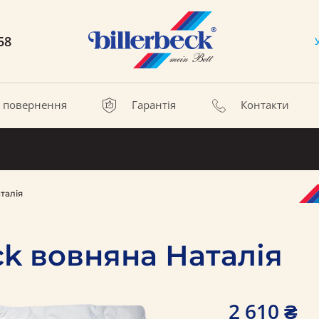
58
а повернення
Гарантія
Контакти
талія
ck вовняна Наталія
2 610 ₴