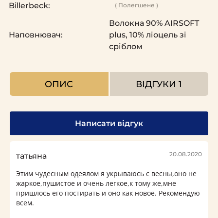
Billerbeck:
( Полегшене )
Волокна 90% AIRSOFT
Наповнювач:
plus, 10% ліоцель зі
сріблом
ОПИС
ВІДГУКИ
1
Написати відгук
20.08.2020
татьяна
Этим чудесным одеялом я укрываюсь с весны,оно не
жаркое,пушистое и очень легкое,к тому же,мне
пришлось его постирать и оно как новое. Рекомендую
всем.