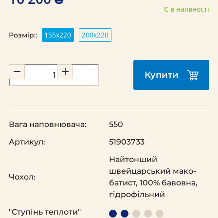
Є в наявності
155x220
200х220
Розмір::
Купити
Вага наповнювача:
550
Артикул:
51903733
Найтонший
швейцарський мако-
Чохол:
батист, 100% бавовна,
гідрофільний
"Ступінь теплоти"