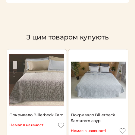
З цим товаром купують
Покривало Billerbeck Faro
Покривало Billerbeck
П
Santarem азур
Немає в наявності
Н
Немає в наявності