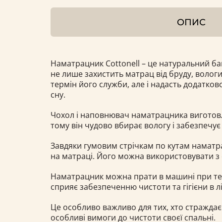
ОПИС
Наматрацник Cottonell – це натуральний ба
не лише захистить матрац від бруду, волог
термін його служби, але і надасть додатков
сну.
Чохол і наповнювач наматрацника виготовл
тому він чудово вбирає вологу і забезпечує
Завдяки гумовим стрічкам по кутам наматр
на матраці. Його можна використовувати з 
Наматрацник можна прати в машині при те
сприяє забезпеченню чистоти та гігієни в л
Це особливо важливо для тих, хто страждає 
особливі вимоги до чистоти своєї спальні.