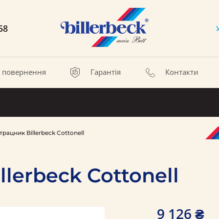
58
а повернення
Гарантія
Контакти
рацник Billerbeck Cottonell
lerbeck Cottonell
9 126 ₴