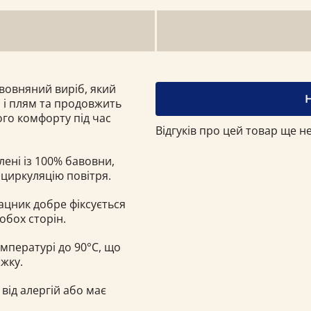
вовняний виріб, який
и і плям та продовжить
ого комфорту під час
Відгуків про цей товар ще не
ені із 100% бавовни,
 циркуляцію повітря.
ацник добре фіксується
обох сторін.
мпературі до 90°С, що
іжку.
від алергій або має