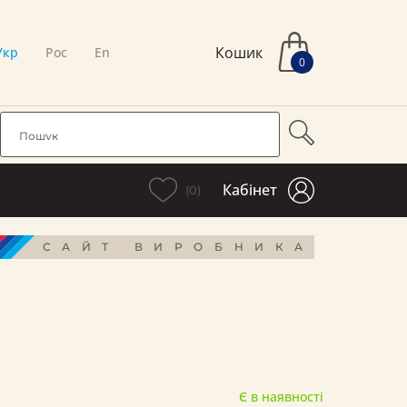
Кошик
Укр
Рос
En
0
Кабінет
(0)
САЙТ ВИРОБНИКА
Є в наявності