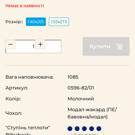
Немає в наявності
140х205
155х215
Розмір::
Купити
Вага наповнювача:
1085
Артикул:
0596-82/01
Колір:
Молочний
Модал-жакард (ПЕ/
Чохол:
бавовна/модал)
"Ступінь теплоти"
Billerbeck:
( Дуже тепле )