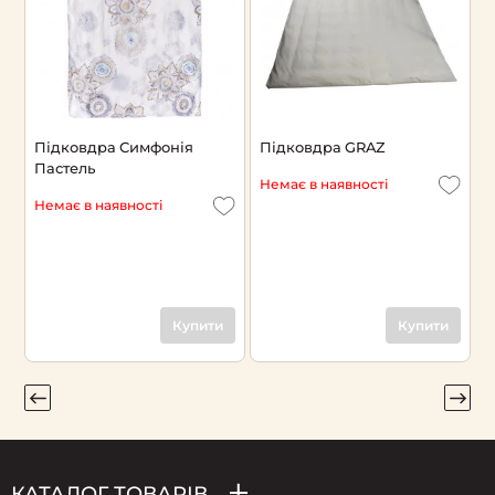
Підковдра Симфонія
Підковдра GRAZ
П
Пастель
Немає в наявності
Н
Немає в наявності
Купити
Купити
КАТАЛОГ ТОВАРІВ