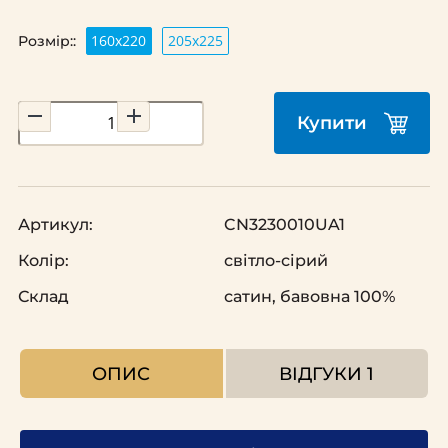
160х220
205х225
Розмір::
Купити
Артикул:
CN3230010UA1
Колір:
світло-сірий
Склад
сатин, бавовна 100%
ОПИС
ВІДГУКИ
1