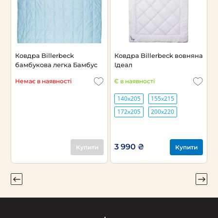
а
Ковдра Billerbeck
Ковдра Billerbeck вовняна
К
бамбукова легка Бамбус
Ідеал
І
Немає в наявності
Є в наявності
Є
140х205
155х215
172х205
200х220
3 990 ₴
3
Купити
Купити