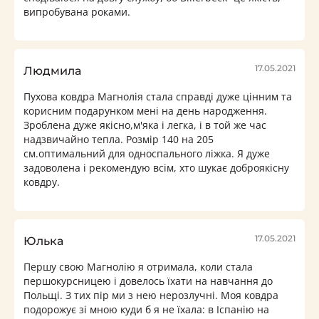
випробувана роками.
17.05.2021
Людмила
Пухова ковдра Магнолія стала справді дуже цінним та
корисним подарунком мені на день народження.
Зроблена дуже якісно,м'яка і легка, і в той же час
надзвичайно тепла. Розмір 140 на 205
см.оптимальний для односпального ліжка. Я дуже
задоволена і рекомендую всім, хто шукає доброякісну
ковдру.
17.05.2021
Юлька
Першу свою Магнолію я отримала, коли стала
першокурсницею і довелось їхати на навчання до
Польщі. З тих пір ми з нею нерозлучні. Моя ковдра
подорожує зі мною куди б я не їхала: в Іспанію на