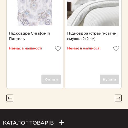
Підковдра Симфонія
Підковдра (страйп-сатин,
П
Пастель
смужка 2x2 см)
П
Немає в наявності
Немає в наявності
Н
Купити
Купити
КАТАЛОГ ТОВАРІВ