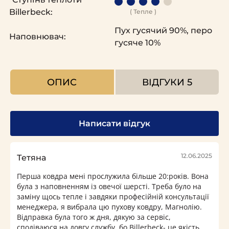
Billerbeck:
( Тепле )
Пух гусячий 90%, перо
Наповнювач:
гусяче 10%
ОПИС
ВІДГУКИ
5
Написати відгук
12.06.2025
Тетяна
Перша ковдра мені прослужила більше 20:років. Вона
була з наповненням із овечої шерсті. Треба було на
заміну щось тепле і завдяки професійній консультації
менеджера, я вибрала цю пухову ковдру, Магнолію.
Відправка була того ж дня, дякую за сервіс,
сподіваюся на довгу службу, бо Billerbeck- це якість,