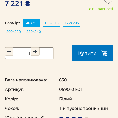
7 221 ₴
Є в наявності
140х205
155х215
172х205
Розмір::
200х220
220х240
Купити
Вага наповнювача:
630
Артикул:
0590-01/01
Колір:
Білий
Чохол:
Тік пухонепроникний
"Ступінь теплоти"