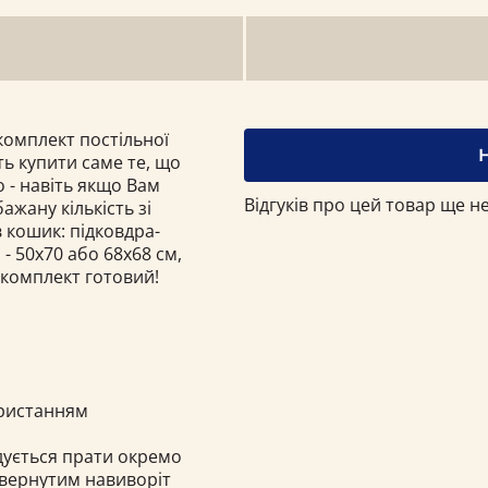
омплект постільної
ть купити саме те, що
 - навіть якщо Вам
Відгуків про цей товар ще не
ажану кількість зі
 кошик: підковдра-
- 50х70 або 68x68 см,
 комплект готовий!
ористанням
ндується прати окремо
ивернутим навиворіт