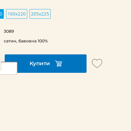
0
160х220
205х225
3089
cатин, бавовна 100%
Купити