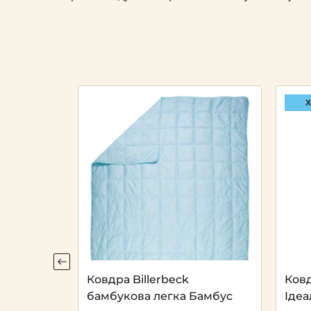
Х
Коттона
Ковдра Billerbeck
Ковд
бамбукова легка Бамбус
Ідеа