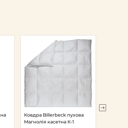
яна
Ковдра Billerbeck пухова
Ковдра Bi
Магнолія касетна К-1
Лілея кас