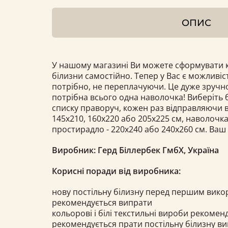
ОПИС
У нашому магазині Ви можете сформувати к
білизни самостійно. Тепер у Вас є можливіс
потрібно, не переплачуючи. Це дуже зручно
потрібна всього одна наволочка! Виберіть б
списку праворуч, кожен раз відправляючи в
145х210, 160x220 або 205x225 см, наволочка 
простирадло - 220x240 або 240х260 см. Ваш
Виробник: Герд Біллербек ГмбХ, Україна
Корисні поради від виробника:
нову постільну білизну перед першим вик
рекомендується випрати
кольорові і білі текстильні вироби рекоме
рекомендується прати постільну білизну в