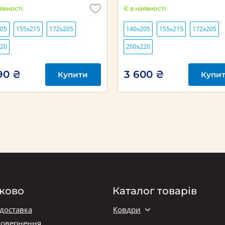
аявності
Є в наявності
205
155х215
172х205
140х205
155х215
172х205
220
200х220
90 ₴
3 600 ₴
Купити
Купи
ково
Каталог товарів
 доставка
Ковдри
повернення