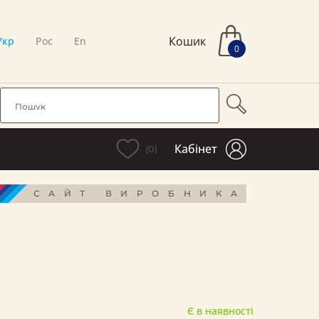
Кошик
Укр
Рос
En
0
Кабінет
(0)
САЙТ ВИРОБНИКА
Є в наявності