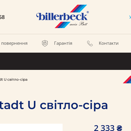
58
а повернення
Гарантія
Контакти
t U світло-сіра
adt U світло-сіра
2 333 ₴