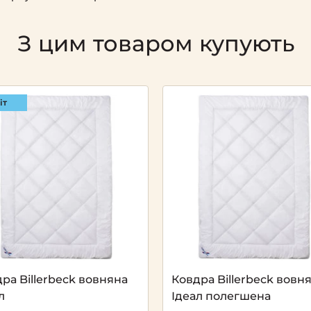
З цим товаром купують
іт
Next
ра Billerbeck вовняна
Ковдра Billerbeck вовн
л
Ідеал полегшена