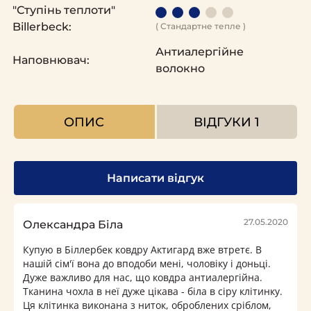
"Ступінь теплоти"
Billerbeck:
( Стандартне тепле )
Антиалергійне
Наповнювач:
волокно
ОПИС
ВІДГУКИ
1
Написати відгук
27.05.2020
Олександра Біла
Купую в Біллербек ковдру Актигард вже втретє. В
нашій сім'ї вона до вподоби мені, чоловіку і доньці.
Дуже важливо для нас, що ковдра антиалергійна.
Тканина чохла в неї дуже цікава - біла в сіру клітинку.
Ця клітинка виконана з ниток, оброблених сріблом,