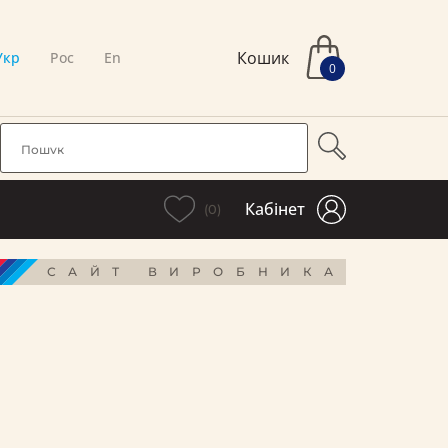
Кошик
Укр
Рос
En
0
Кабінет
(0)
САЙТ ВИРОБНИКА
і