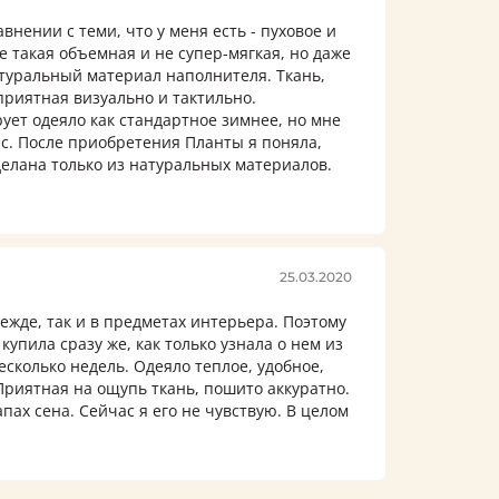
внении с теми, что у меня есть - пуховое и
е такая объемная и не супер-мягкая, но даже
туральный материал наполнителя. Ткань,
приятная визуально и тактильно.
ет одеяло как стандартное зимнее, но мне
с. После приобретения Планты я поняла,
делана только из натуральных материалов.
25.03.2020
ежде, так и в предметах интерьера. Поэтому
купила сразу же, как только узнала о нем из
есколько недель. Одеяло теплое, удобное,
Приятная на ощупь ткань, пошито аккуратно.
пах сена. Сейчас я его не чувствую. В целом