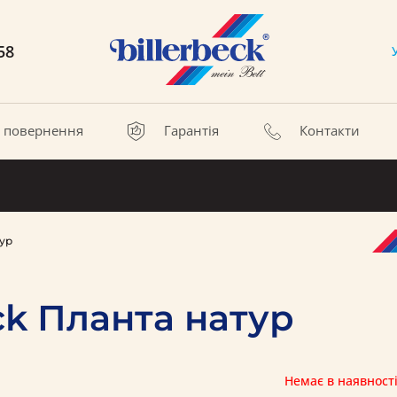
58
а повернення
Гарантія
Контакти
тур
ck Планта натур
Немає в наявност