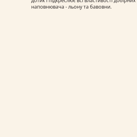
дотик і підкреслює всі властивості добірних
наповнювача - льону та бавовни.