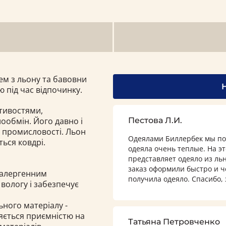
м з льону та бавовни
ю під час відпочинку.
тивостями,
ообмін. Його давно і
Пестова Л.И.
й промисловості. Льон
Одеялами Биллербек мы по
ься ковдрі.
одеяла очень теплые. На э
представляет одеяло из льн
заказ оформили быстро и ч
поалергенним
получила одеяло. Спасибо, 
вологу і забезпечує
ного матеріалу -
яється приємністю на
Татьяна Петровченко