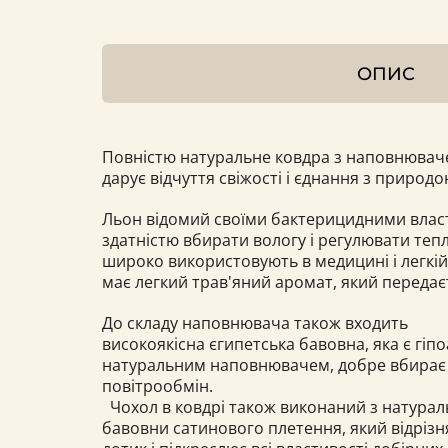
ОПИС
Повністю натуральне ковдра з наповнюваче
дарує відчуття свіжості і єднання з природо
Льон відомий своїми бактерицидними влас
здатністю вбирати вологу і регулювати тепл
широко використовують в медицині і легкі
має легкий трав'яний аромат, який передаєт
До складу наповнювача також входить
високоякісна єгипетська бавовна, яка є гі
натуральним наповнювачем, добре вбирає 
повітрообмін.
Чохол в ковдрі також виконаний з натураль
бавовни сатинового плетення, який відрізн