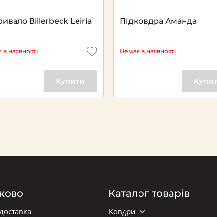
ивало Billerbeck Leiria
Підковдра Аманда
 в наявності
Немає в наявності
Купити
Купи
ково
Каталог товарів
 доставка
Ковдри