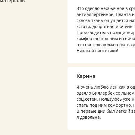
 матеріалів
Это одеяло необычное в сра
антиаллергенное. Планта н
сквозь ткань ощущается на
кстати, добротная и очень 
Производитель позициониру
комфортно под ним и сейча
что постель должна быть с
Никакой синтетики!
Карина
Я очень люблю лен как в од
одеяло Биллербек со льном 
соц.сетей. Пользуюсь уже н
спать под ним комфортно. 
В первые дни был легкий за
я довольна.