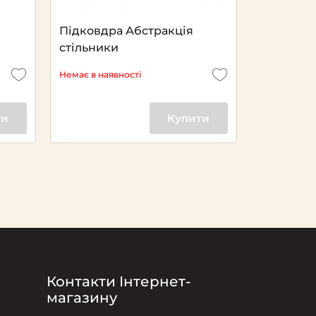
Підковдра Абстракція
Підковдр
стільники
Немає в наявності
Немає в ная
ти
Купити
Контакти Інтернет-
магазину