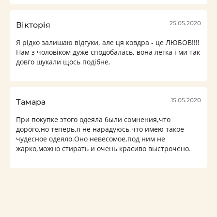
25.05.2020
Вікторія
Я рідко залишаю відгуки, але ця ковдра - це ЛЮБОВ!!!!
Нам з чоловіком дуже сподобалась, вона легка і ми так
довго шукали щось подібне.
15.05.2020
Тамара
При покупке этого одеяла были сомнения,что
дорого,но теперь,я не нарадуюсь,что имею такое
чудесное одеяло.Оно невесомое,под ним не
жарко,можно стирать и очень красиво выстрочено.