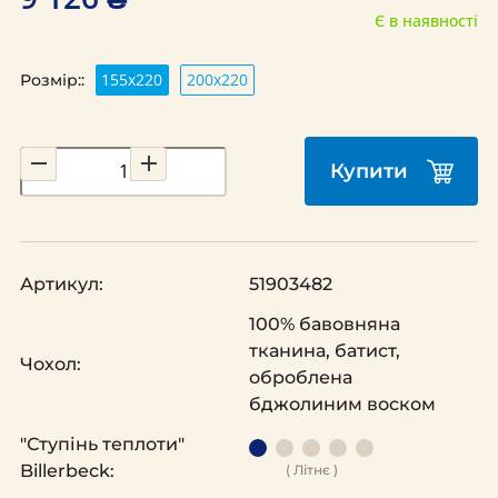
Є в наявності
155x220
200х220
Розмір::
Купити
Артикул:
51903482
100% бавовняна
тканина, батист,
Чохол:
оброблена
бджолиним воском
"Ступінь теплоти"
Billerbeck:
( Літнє )