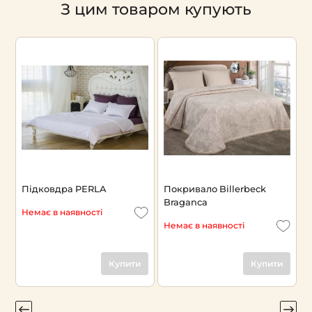
З цим товаром купують
Підковдра PERLA
Покривало Billerbeck
П
Braganca
Немає в наявності
Н
Немає в наявності
Купити
Купити