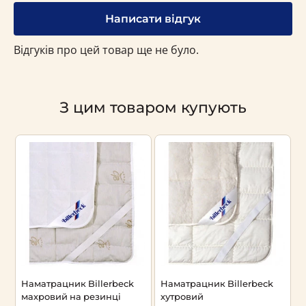
Написати відгук
Відгуків про цей товар ще не було.
З цим товаром купують
Наматрацник Billerbeck
Наматрацник Billerbeck
Н
махровий на резинці
хутровий
г