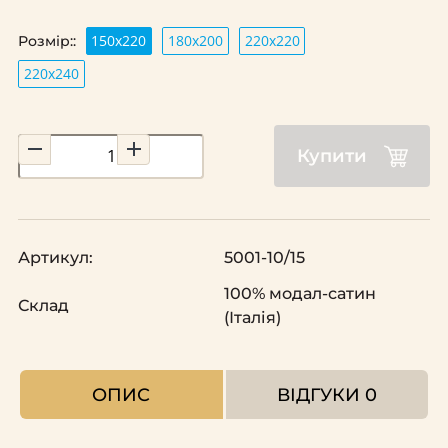
150x220
180х200
220x220
Розмір::
220х240
Купити
Артикул:
5001-10/15
100% модал-сатин
Склад
(Італія)
ОПИС
ВІДГУКИ
0