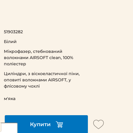
51903282
Білий
Мікрофазер, стебнований
волокнами AIRSOFT clean, 100%
поліестер
Циліндри, з віскоеластичної піни,
оповиті волокнами AIRSOFT, у
флісовому чохлі
м'яка
Купити