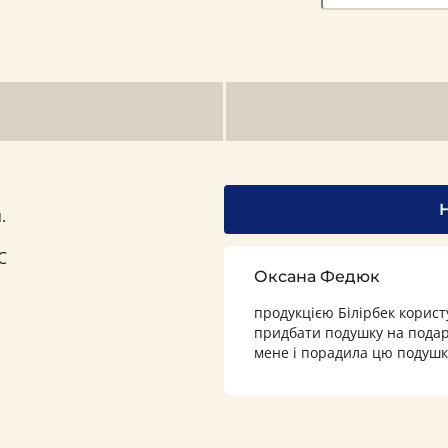
.
С
Оксана Федюк
продукцією Білірбек користу
придбати подушку на пода
мене і порадила цю подушк