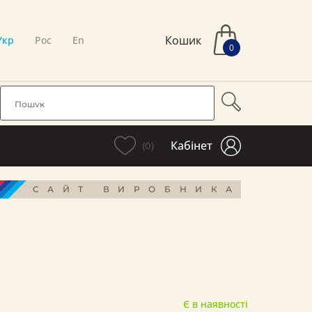
Кошик
Укр
Рос
En
0
Кабінет
(0)
САЙТ ВИРОБНИКА
Є в наявності