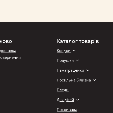
ково
Каталог товарів
 доставка
Ковдри
повернення
Подушки
Наматрацники
Постільна білизна
Пледи
Для дітей
Покривала