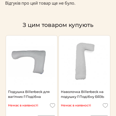
Відгуків про цей товар ще не було.
З цим товаром купують
Подушка Billerbeck для
Наволочка Billerbeck на
Н
вагітних Г-Подібна
подушку Г-Подібну БЯЗЬ
п
Немає в наявності
Немає в наявності
Н