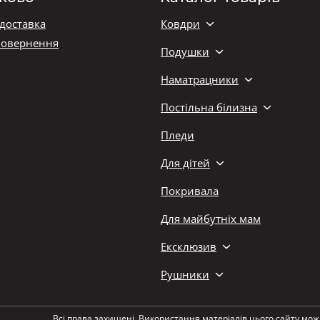
 доставка
Ковдри
повернення
Подушки
Наматрацники
Постільна білизна
Пледи
Для дітей
Покривала
Для майбутніх мам
Ексклюзив
Рушники
Всі права захищені. Використання матеріалів цього сайту мож