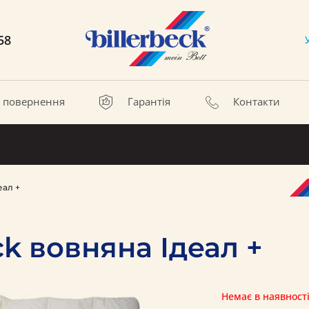
58
а повернення
Гарантія
Контакти
еал +
ck вовняна Ідеал +
Немає в наявност