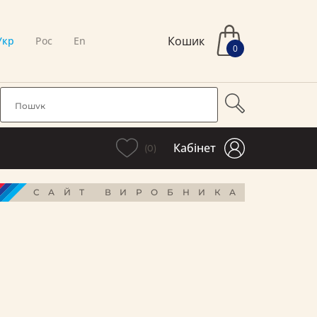
Кошик
Укр
Рос
En
0
Кабінет
(0)
САЙТ ВИРОБНИКА
і