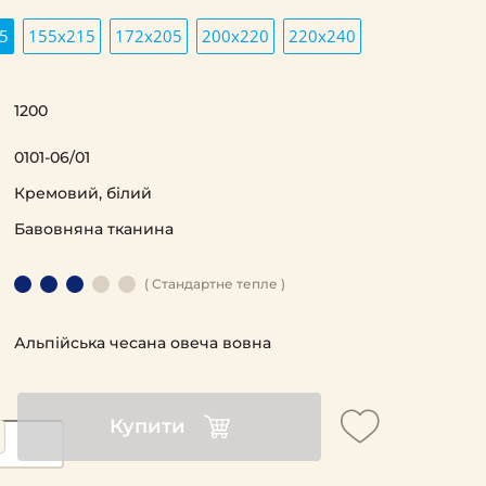
5
155х215
172х205
200х220
220х240
1200
0101-06/01
Кремовий, білий
Бавовняна тканина
( Стандартне тепле )
Альпійська чесана овеча вовна
Купити