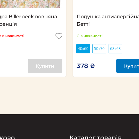
ра Billerbeck вовняна
Подушка антиалергійн
ренція
Бетті
 в наявності
Є в наявності
40х60
50х70
68х68
378 ₴
Купити
Купи
ково
Каталог товарів