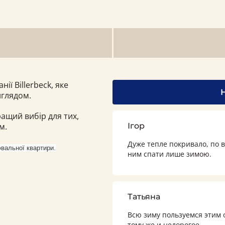
ії Billerbeck, яке
иглядом.
ащий вибір для тих,
м.
Ігор
Дуже тепле покривало, по в
вальної квартири.
ним спати лише зимою.
Татьяна
Всю зиму пользуемся этим о
тому же и недорогое.