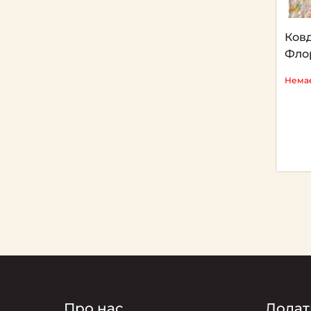
Ковд
Фло
Немає
Про нас
Додат