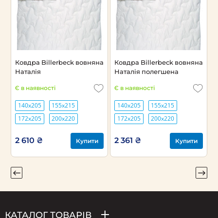
Ковдра Billerbeck вовняна
Ковдра Billerbeck вовняна
К
Наталія
Наталія полегшена
Н
Є в наявності
Є в наявності
Є
140х205
155х215
140х205
155х215
172х205
200х220
172х205
200х220
2 610 ₴
2 361 ₴
2
Купити
Купити
КАТАЛОГ ТОВАРІВ