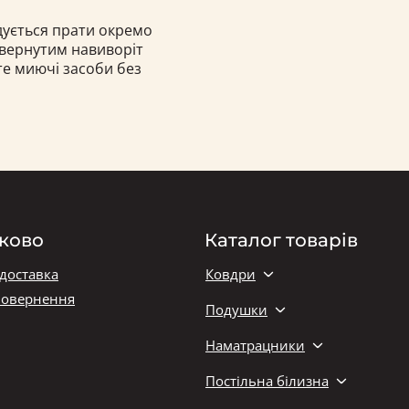
ндується прати окремо
ивернутим навиворіт
те миючі засоби без
ково
Каталог товарів
 доставка
Ковдри
повернення
Подушки
Наматрацники
Постільна білизна