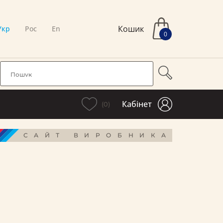
Кошик
Укр
Рос
En
0
Кабінет
(0)
САЙТ ВИРОБНИКА
і