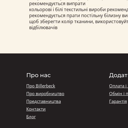
рекомендується випрати
кольорові і білі текстильні вироби рекоме
рекомендується прати постільну білизну в
щоб зберегти колір тканини, використовуй
відбілювачів
Про нас
Додат
Про Billerbeck
Оплата і
Про виробництво
Обмін і 
Представництва
Гарантія
Контакти
Блог