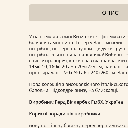
ОПИС
У нашому магазині Ви можете сформувати к
білизни самостійно. Тепер у Вас є можливіс
потрібно, не переплачуючи. Це дуже зручно
потрібна всього одна наволочка! Виберіть б
списку праворуч, кожен раз відправляючи в
145х210, 160x220 або 205x225 см, наволочка 
простирадло - 220x240 або 240х260 см. Ваш
Нова колекція з високоякісного італійського
бавовни. Підковдри знизу на блискавці.
Виробник: Герд Біллербек ГмбХ, Україна
Корисні поради від виробника:
нову постільну білизну перед першим вик