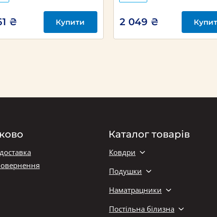
61 ₴
2 049 ₴
Купити
Купи
ково
Каталог товарів
 доставка
Ковдри
повернення
Подушки
Наматрацники
Постільна білизна