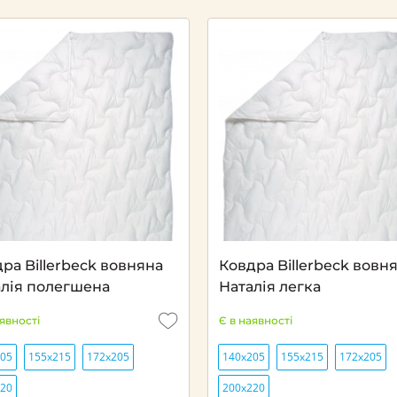
Next
ра Billerbeck вовняна
Ковдра Billerbeck вовн
алія полегшена
Наталія легка
аявності
Є в наявності
205
155х215
172х205
140х205
155х215
172х205
220
200х220