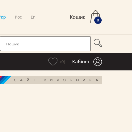
Кошик
Укр
Рос
En
0
Кабінет
(0)
САЙТ ВИРОБНИКА
і