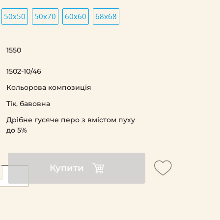
50х50
50х70
60х60
68х68
1550
1502-10/46
Кольорова композиція
Тік, бавовна
Дрібне гусяче перо з вмістом пуху
до 5%
Купити