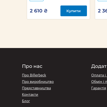
2 610 ₴
2 3
Купити
Купити
Про нас
Додат
Про Billerbeck
Оплата і
Про виробництво
Обмін і 
Представництва
Гарантія
Контакти
Блог