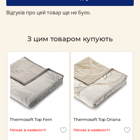
Відгуків про цей товар ще не було.
З цим товаром купують
Thermosoft Top Fern
Thermosoft Top Oriana
D
p
Немає в наявності
Немає в наявності
Н