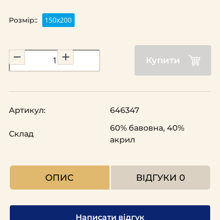
150х200
Розмір::
Купити
Артикул:
646347
60% бавовна, 40%
Склад
акрил
ОПИС
ВІДГУКИ
0
Написати відгук