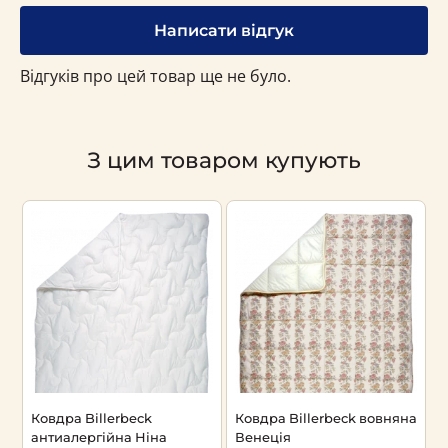
Написати відгук
Відгуків про цей товар ще не було.
З цим товаром купують
а
Ковдра Billerbeck
Ковдра Billerbeck вовняна
К
антиалергійна Ніна
Венеція
S