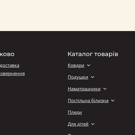
ково
Каталог товарів
 доставка
Ковдри
повернення
Подушки
Наматрацники
Постільна білизна
Пледи
Для дітей