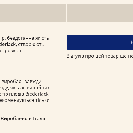
р, бездоганна якість
derlack,
створюють
 і розкоші.
Відгуків про цей товар ще не
.
 виробах і завжди
ду, які дає виробник.
тю пледів Biеderlack​
екомендується тільки
Вироблено в Італії