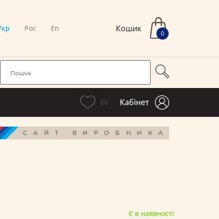
Кошик
Укр
Рос
En
0
Кабінет
(0)
САЙТ ВИРОБНИКА
Є в наявності