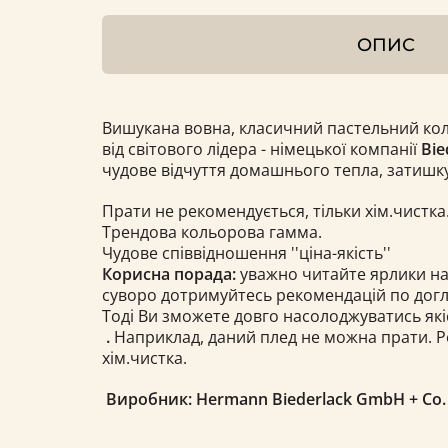
ОПИС
Вишукана вовна, класичний пастельний колі
від світового лідера - німецької компанії
Bie
чудове відчуття домашнього тепла, затишку
Прати не рекомендується, тільки хім.чистка
Трендова кольорова гамма.
Чудове співвідношення ''ціна-якість''
Корисна порада:
уважно читайте ярлики на
суворо дотримуйтесь рекомендацій по догля
Тоді Ви зможете довго насолоджуватись якіс
.
Наприклад, даний плед не можна прати. Р
хім.чистка.
Виробник: Hermann Biederlack GmbH + Co. 