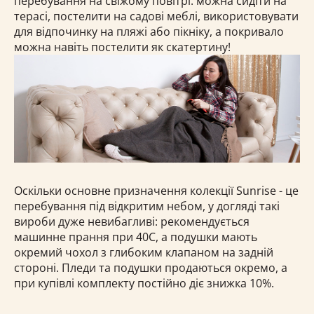
перебування на свіжому повітрі: можна сидіти на
терасі, постелити на садові меблі, використовувати
для відпочинку на пляжі або пікніку, а покривало
можна навіть постелити як скатертину!
Оскільки основне призначення колекції Sunrise - це
перебування під відкритим небом, у догляді такі
вироби дуже невибагливі: рекомендується
машинне прання при 40С, а подушки мають
окремий чохол з глибоким клапаном на задній
стороні. Пледи та подушки продаються окремо, а
при купівлі комплекту постійно діє знижка 10%.