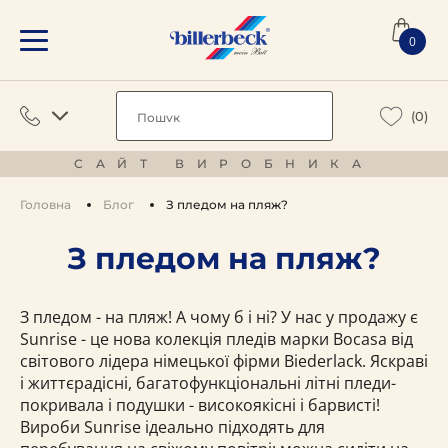
0
(0)
САЙТ ВИРОБНИКА
Головна
Блог
З пледом на пляж?
З пледом на пляж?
З пледом - на пляж! А чому б і ні? У нас у продажу є
Sunrise - це нова колекція пледів марки Bocasa від
світового лідера німецької фірми Biederlack. Яскраві
і життєрадісні, багатофункціональні літні пледи-
покривала і подушки - високоякісні і барвисті!
Вироби Sunrise ідеально підходять для