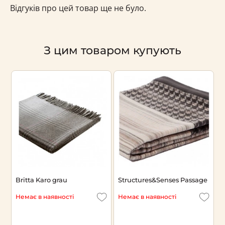
Відгуків про цей товар ще не було.
З цим товаром купують
Britta Karo grau
Structures&Senses Passage
П
a
Немає в наявності
Немає в наявності
Н