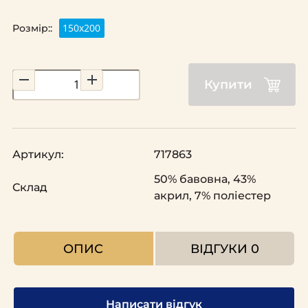
150х200
Розмір::
Купити
Артикул:
717863
50% бавовна, 43%
Склад
акрил, 7% поліестер
ОПИС
ВІДГУКИ
0
Написати відгук