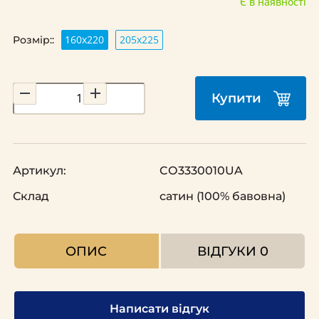
Є в наявності
160х220
205х225
Розмір::
Купити
Артикул:
CО3330010UA
Склад
сатин (100% бавовна)
ОПИС
ВІДГУКИ
0
Написати відгук