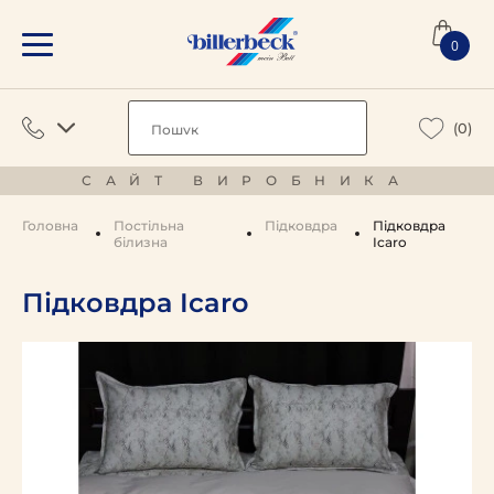
0
(0)
САЙТ ВИРОБНИКА
Головна
Постільна
Підковдра
Підковдра
білизна
Icaro
Підковдра Icaro