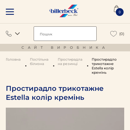
0
(0)
САЙТ ВИРОБНИКА
Головна
Постільна
Простирадла
Простирадло
білизна
на резинці
трикотажне
Estella колір
кремінь
Простирадло трикотажне
Estella колір кремінь