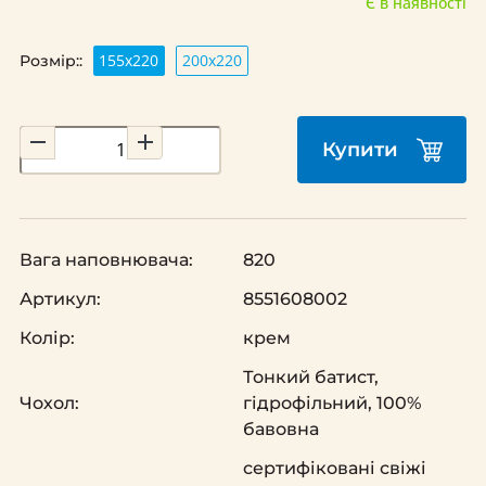
Є в наявності
155x220
200х220
Розмір::
Купити
Вага наповнювача:
820
Артикул:
8551608002
Колір:
крем
Тонкий батист,
Чохол:
гідрофільний, 100%
бавовна
сертифіковані свіжі