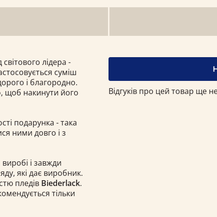
 світового лідера -
застосовується суміш
дорого і благородно.
Відгуків про цей товар ще не
о, щоб накинути його
ості подарунка - така
ся ними довго і з
 виробі і завжди
ду, які дає виробник.
істю пледів
Biederlack
.
комендується тільки