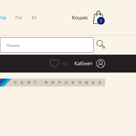
Кошик
Укр
Рос
En
0
Кабінет
(0)
САЙТ ВИРОБНИКА
і