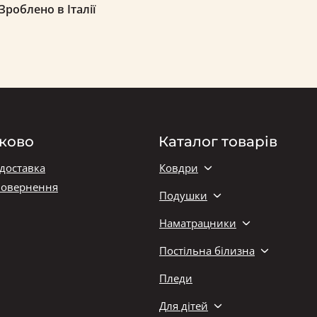
роблено в Італії
ково
Каталог товарів
 доставка
Ковдри
повернення
Подушки
Наматрацники
Постільна білизна
Пледи
Для дітей