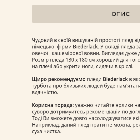
ОПИС
Чудовий в своїй вишуканій простоті плед від
німецької фірми
Biederlack
. У складі пледа 
овечої і кашемірової вовни. Виглядає дуже 
Розмір пледа 130 х 180 см хороший для тог
на плечі або укрити ноги, сидячи в кріслі.
Щиро рекомендуємо
пледи
Biederlack
в як
турбота про близьких людей буде пам'ятати
вдячністю.
Корисна порада:
уважно читайте ярлики на
суворо дотримуйтесь рекомендацій по догля
Тоді Ви зможете довго насолоджуватися як
Наприклад, даний плед прати не можна, ре
суха чистка.