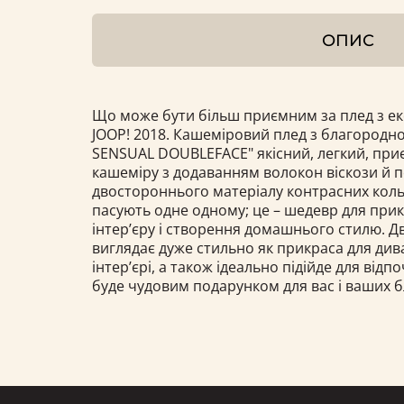
ОПИС
Що може бути більш приємним за плед з ек
JOOP! 2018. Кашеміровий плед з благородно
SENSUAL DOUBLEFACE" якісний, легкий, при
кашеміру з додаванням волокон віскози й по
двостороннього матеріалу контрасних кольо
пасують одне одному; це – шедевр для пр
інтер’єру і створення домашнього стилю. Д
виглядає дуже стильно як прикраса для див
інтер’єрі, а також ідеально підійде для відп
буде чудовим подарунком для вас і ваших б