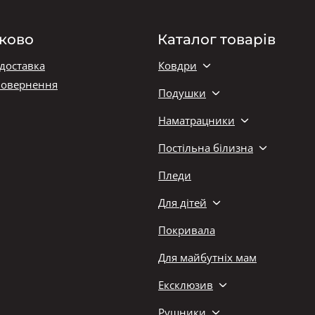
ково
Каталог товарів
 доставка
Ковдри
повернення
Подушки
Наматрацники
Постільна білизна
Пледи
Для дітей
Покривала
Для майбутніх мам
Ексклюзив
Рушники