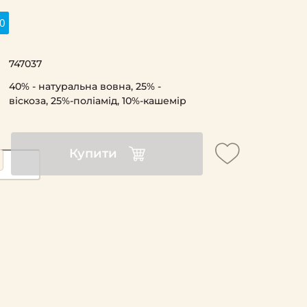
0
747037
40% - натуральна вовна, 25% -
віскоза, 25%-поліамід, 10%-кашемір
Купити