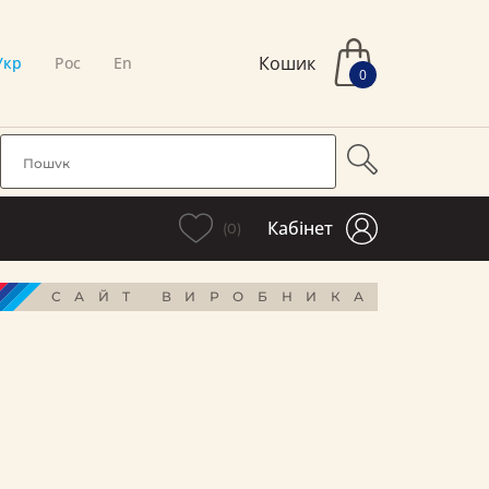
Кошик
Укр
Рос
En
0
Кабінет
(0)
САЙТ ВИРОБНИКА
і