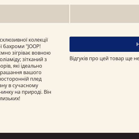
склюзивної колекції
ї бахроми "JOOP!
ємно зігріває вовною
Відгуків про цей товар ще не
ліаміду; зітканий з
рів, які ідеально
икрашання вашого
восторонній плед
ану в сучасному
очинку на природі. Він
лизьких!