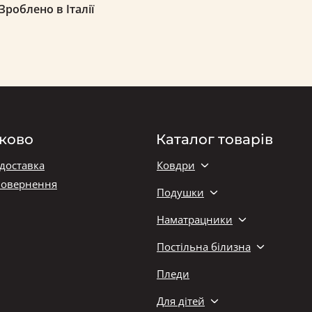
роблено в Італії
ково
Каталог товарів
 доставка
Ковдри
повернення
Подушки
Наматрацники
Постільна білизна
Пледи
Для дітей