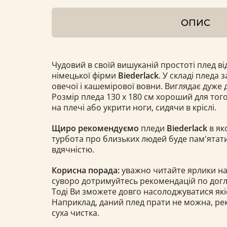
ОПИС
Чудовий в своїй вишуканій простоті плед від
німецької фірми
Biederlack
. У складі пледа 
овечої і кашемірової вовни. Виглядає дуже 
Розмір пледа 130 х 180 см хороший для тог
на плечі або укрити ноги, сидячи в кріслі.
Щиро рекомендуємо
пледи
Biederlack
в як
турбота про близьких людей буде пам'ятати
вдячністю.
Корисна порада:
уважно читайте ярлики на
суворо дотримуйтесь рекомендацій по догля
Тоді Ви зможете довго насолоджуватися як
Наприклад, даний плед прати не можна, ре
суха чистка.