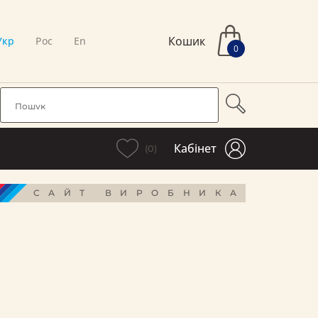
Кошик
Укр
Рос
En
0
Кабінет
(0)
САЙТ ВИРОБНИКА
і