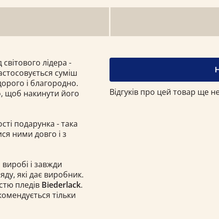
 світового лідера -
застосовується суміш
дорого і благородно.
Відгуків про цей товар ще не
о, щоб накинути його
ості подарунка - така
ся ними довго і з
 виробі і завжди
ду, які дає виробник.
істю пледів
Biederlack
.
комендується тільки