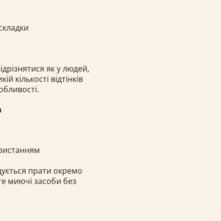
 складки
дрізнятися як у людей,
кій кількості відтінків
обливості.
а
ористанням
ндується прати окремо
те миючі засоби без