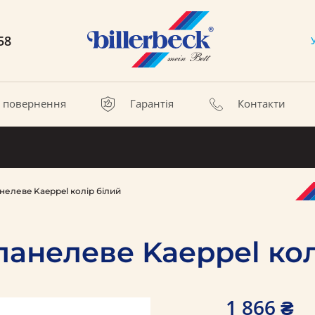
58
а повернення
Гарантія
Контакти
елевe Kaeppel колір білий
анелевe Kaeppel кол
1 866 ₴