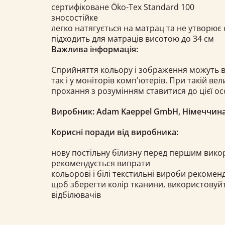
сертифіковане Öko-Tex Standard 100
зносостійке
легко натягується на матрац та не утворює
підходить для матраців висотою до 34 см
Важлива інформація:
Сприйняття кольору і зображення можуть ві
так і у моніторів комп'ютерів. При такій вели
прохання з розумінням ставитися до цієї ос
Виробник: Adam Kaeppel GmbH, Німеччин
Корисні поради від виробника:
нову постільну білизну перед першим вик
рекомендується випрати
кольорові і білі текстильні вироби рекоме
щоб зберегти колір тканини, використовуй
відбілювачів