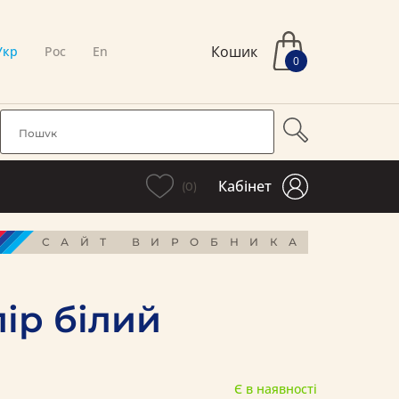
Кошик
Укр
Рос
En
0
Кабінет
(0)
САЙТ ВИРОБНИКА
ір білий
Є в наявності