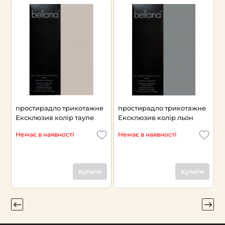
е
простирадло трикотажне
простирадло трикотажне
п
Ексклюзив колір таупе
Ексклюзив колір льон
Е
к
Немає в наявності
Немає в наявності
Н
Купити
Купити