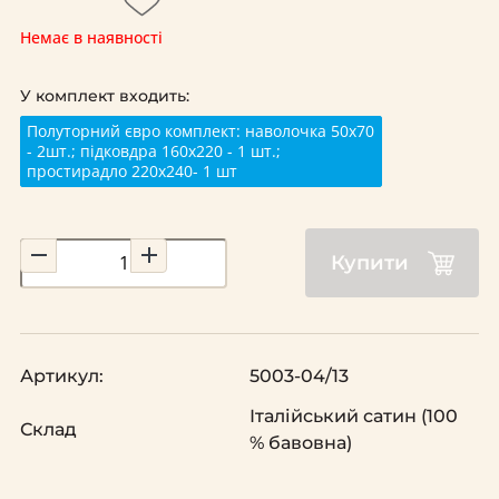
Немає в наявності
У комплект входить:
Полуторний євро комплект: наволочка 50х70
- 2шт.; підковдра 160х220 - 1 шт.;
простирадло 220х240- 1 шт
Купити
Артикул:
5003-04/13
Італійський сатин (100
Склад
% бавовна)