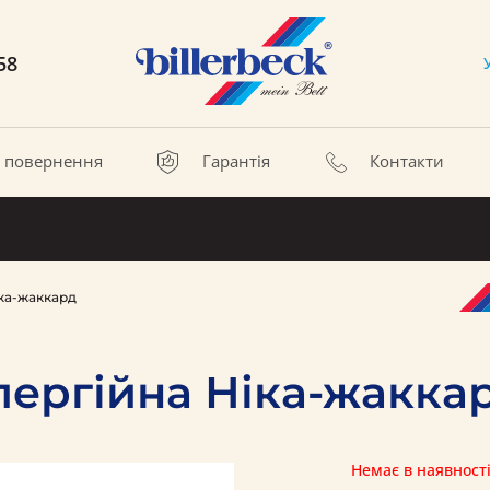
58
а повернення
Гарантія
Контакти
ка-жаккард
ергійна Ніка-жакка
Немає в наявност