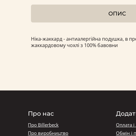
ОПИС
Ніка-жаккард - антиалергійна подушка, в п
жаккардовому чохлі з 100% бавовни
Про нас
Додат
Про Billerbeck
Оплата і
Про виробництво
Обмін і 