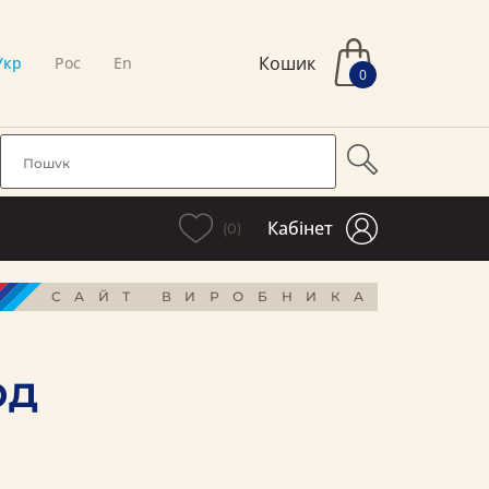
Кошик
Укр
Рос
En
0
Кабінет
(0)
САЙТ ВИРОБНИКА
рд
і