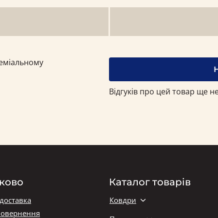
реміальному
Відгуків про цей товар ще не
ково
Каталог товарів
 доставка
Ковдри
повернення