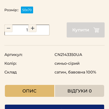
50х70
Розмір::
Купити
Артикул:
CN2143350UA
Колір:
синьо-сірий
Склад
сатин, бавовна 100%
ОПИС
ВІДГУКИ
0