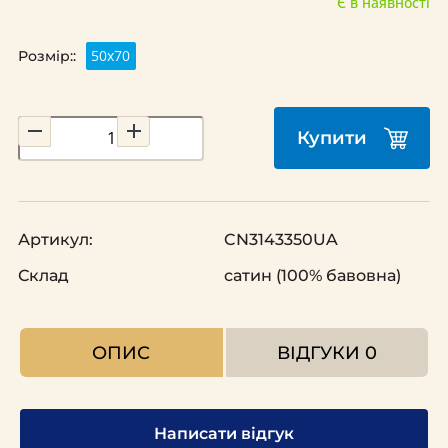
Є в наявності
50х70
Розмір::
Купити
Артикул:
CN3143350UA
Склад
сатин (100% бавовна)
ОПИС
ВІДГУКИ
0
Написати відгук