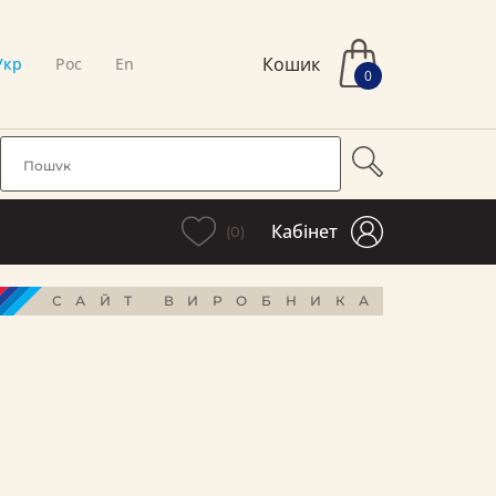
Кошик
Укр
Рос
En
0
Кабінет
(0)
САЙТ ВИРОБНИКА
і