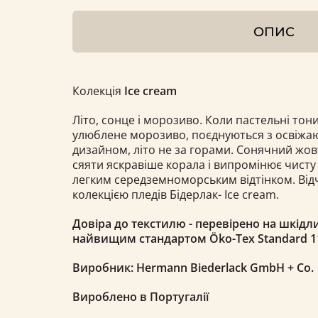
ОПИС
Колекція
Ice
cream
Літо, сонце і морозиво. Коли пастельні то
улюблене морозиво, поєднуються з освіж
дизайном, літо не за горами. Сонячний жов
сяяти яскравіше корала і випромінює чисту 
легким середземноморським відтінком. Відч
колекцією пледів Бідерлак- Ice cream.
Довіра до текстилю - перевірено на шкідли
найвищим стандартом Öko-Tex Standard 1
Виробник: Hermann Biederlack GmbH + Co.
Вироблено в Португалії