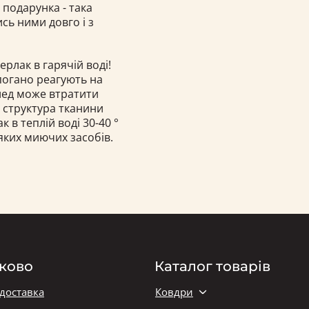
 подарунка - така
сь ними довго і з
ерлак в гарячій воді!
 погано реагують на
плед може втратити
і структура тканини
в теплій воді 30-40 °
яких миючих засобів.
ково
Каталог товарів
 доставка
Ковдри