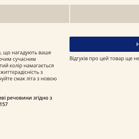
ни, що нагадують ваше
Відгуків про цей товар ще не
аючим сучасним
тий колір намагається
життєрадісність з
уйте смак літа з новою
ві речовини згідно з
157