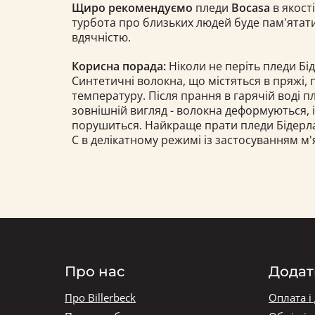
Щиро рекомендуємо
пледи
Bocasa
в якості
турбота про близьких людей буде пам'ятати
вдячністю.
Корисна порада:
Ніколи не періть пледи Бід
Синтетичні волокна, що містяться в пряжі,
температуру. Після прання в гарячій воді 
зовнішній вигляд - волокна деформуються, 
порушиться. Найкраще прати пледи Бідерлак 
С в делікатному режимі із застосуванням м'
Про нас
Додат
Про Billerbeck
Оплата і