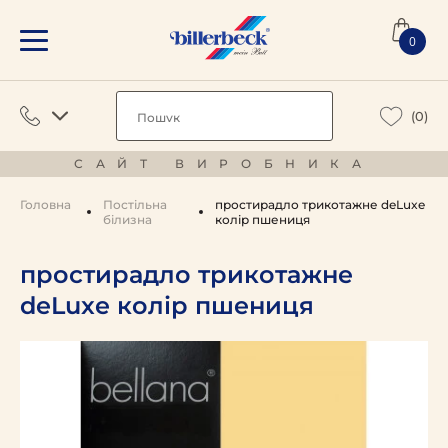
0
(0)
САЙТ ВИРОБНИКА
Головна
Постільна
простирадло трикотажне deLuxe
білизна
колір пшениця
простирадло трикотажне
deLuxe колір пшениця