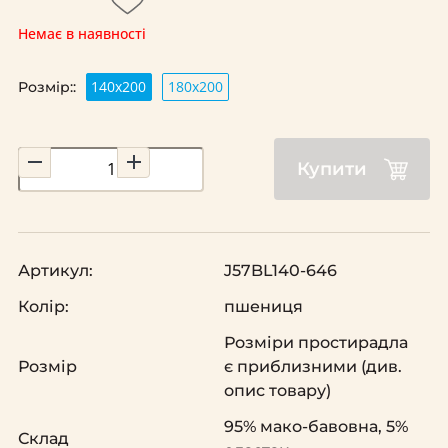
Немає в наявності
140х200
180х200
Розмір::
Купити
Артикул:
J57BL140-646
Колір:
пшениця
Розміри простирадла
Розмір
є приблизними (див.
опис товару)
95% мако-бавовна, 5%
Склад