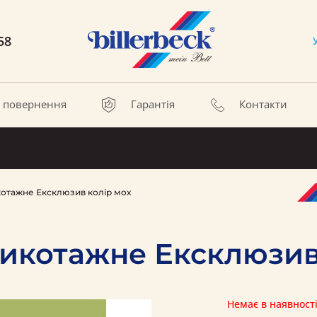
58
а повернення
Гарантія
Контакти
отажне Ексклюзив колір мох
икотажне Ексклюзив
Немає в наявност