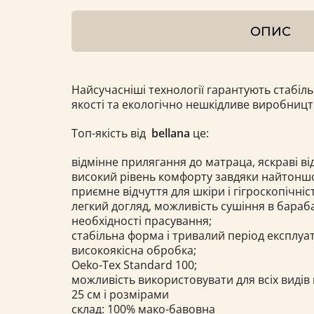
ОПИС
Найсучасніші технології гарантують стабіл
якості та екологічно нешкідливе виробниц
Топ-якість від
bellana
це:
відмінне прилягання до матраца, яскраві ві
високий рівень комфорту завдяки найтонш
приємне відчуття для шкіри і гігроскопічніс
легкий догляд, можливість сушіння в барабан
необхідності прасування;
стабільна форма і тривалий період експлуат
високоякісна обробка;
Oeko-Tex Standard 100;
можливість використовувати для всіх видів
25 см і розмірами
склад: 100% мако-бавовна