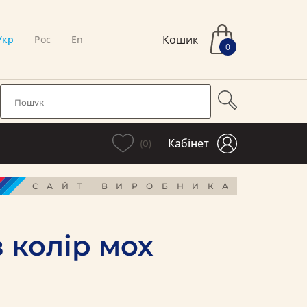
Кошик
Укр
Рос
En
0
Кабінет
(0)
САЙТ ВИРОБНИКА
 колір мох
і