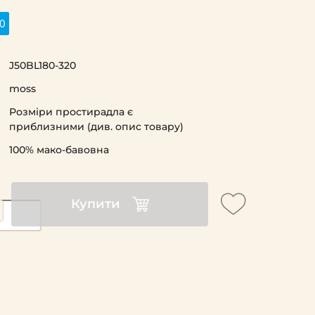
0
J50BL180-320
moss
Розміри простирадла є
приблизними (див. опис товару)
100% мако-бавовна
Купити