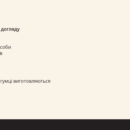
 догляду
асоби
в
 гумці виготовляються