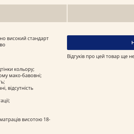
ьно високий стандарт
тво
Відгуків про цей товар ще не
дтінки кольору;
ому мако-бавовні;
ть;
і, відсутність
ації;
 матраців висотою 18-