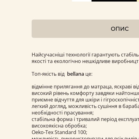
ОПИС
Найсучасніші технології гарантують стабіл
якості та екологічно нешкідливе виробниц
Топ-якість від
bellana
це:
відмінне прилягання до матраца, яскраві ві
високий рівень комфорту завдяки найтонш
приємне відчуття для шкіри і гігроскопічніс
легкий догляд, можливість сушіння в барабан
необхідності прасування;
стабільна форма і тривалий період експлуат
високоякісна обробка;
Oeko-Tex Standard 100;
можливість використовувати для всіх видів