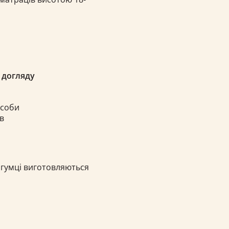
 догляду
асоби
в
 гумці виготовляються