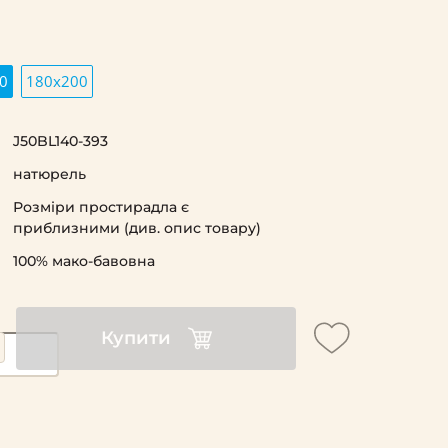
і
0
180х200
J50BL140-393
натюрель
Розміри простирадла є
приблизними (див. опис товару)
100% мако-бавовна
Купити