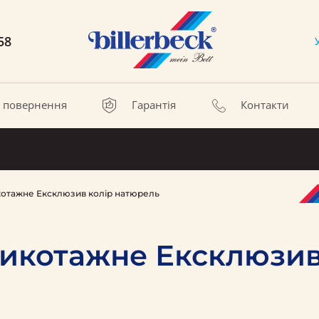
58
а повернення
Гарантія
Контакти
котажне Ексклюзив колір натюрель
икотажне Ексклюзив