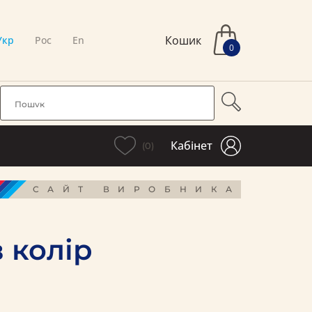
Кошик
Укр
Рос
En
0
Кабінет
(0)
САЙТ ВИРОБНИКА
 колір