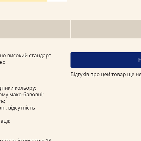
ьно високий стандарт
тво
Відгуків про цей товар ще не
дтінки кольору;
ому мако-бавовні;
ть;
і, відсутність
ації;
 матраців висотою 18-