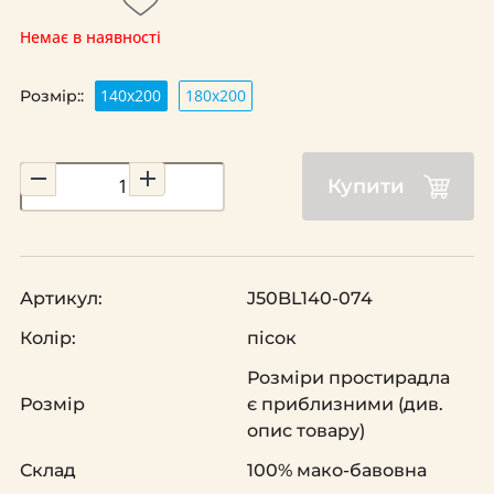
Немає в наявності
140х200
180х200
Розмір::
Купити
Артикул:
J50BL140-074
Колір:
пісок
Розміри простирадла
Розмір
є приблизними (див.
опис товару)
Склад
100% мако-бавовна