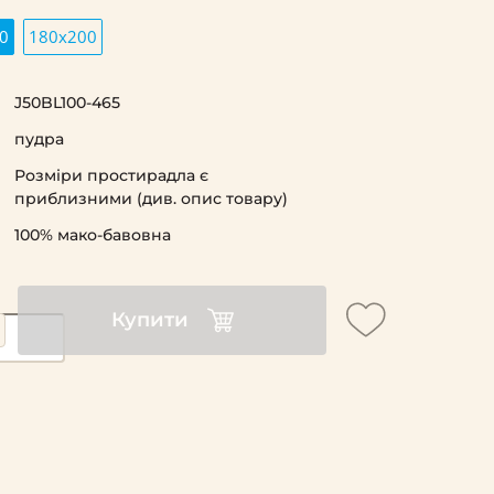
0
180х200
J50BL100-465
пудра
Розміри простирадла є
приблизними (див. опис товару)
100% мако-бавовна
Купити