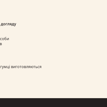
 догляду
асоби
в
 гумці виготовляються