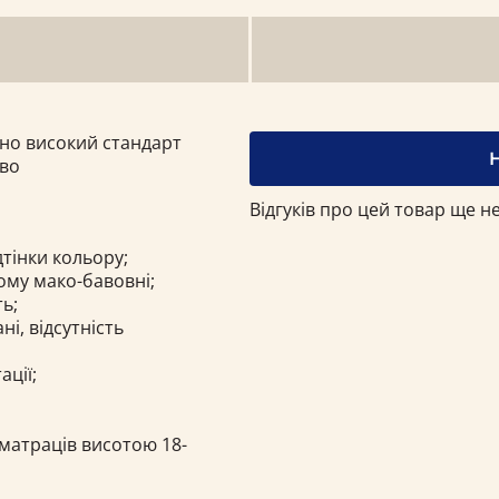
ьно високий стандарт
тво
Відгуків про цей товар ще не
дтінки кольору;
ому мако-бавовні;
ть;
і, відсутність
ації;
 матраців висотою 18-