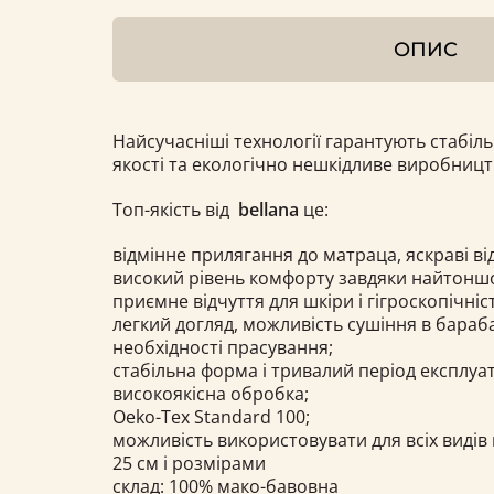
ОПИС
Найсучасніші технології гарантують стабіл
якості та екологічно нешкідливе виробниц
Топ-якість від
bellana
це:
відмінне прилягання до матраца, яскраві ві
високий рівень комфорту завдяки найтонш
приємне відчуття для шкіри і гігроскопічніс
легкий догляд, можливість сушіння в барабан
необхідності прасування;
стабільна форма і тривалий період експлуат
високоякісна обробка;
Oeko-Tex Standard 100;
можливість використовувати для всіх видів
25 см і розмірами
склад: 100% мако-бавовна