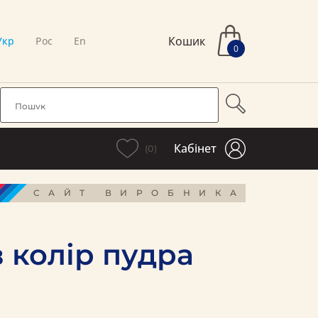
Кошик
Укр
Рос
En
0
Кабінет
(0)
САЙТ ВИРОБНИКА
 колір пудра
і