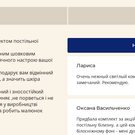
ктом постільної
каним шовковим
нячного настрою вашої
Лариса
 подарує вам відмінний
Очень нежный светлый комп
, а значить шкіра
замечаний. Рекомендую.
ний і зносостійкий
няє ,не порветься і не
я у виробництві
Оксана Васильченко
ів робить малюнок
Придбала комплект за акці
постільну білизну, а цей ко
білосніжному фоні - мені д