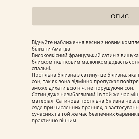
ОПИС
Відчуйте наближення весни з новим компле
білизни Аманда
Високоякісний французький сатин з вишу
блиском і квітковим малюнком додасть со
спальні.
Постільна білизна з сатину- це білизна, яка
сон, так як вона відмінно пропускає повітря
зможе дихати всю ніч, не порушуючи сон.
Сатин дуже невибагливий і в той же час міц
матеріал. Сатинова постільна білизна не зли
сяде при численних праннях, а застосуванн
сучасних і в той же час безпечних барвник
практично вічним.