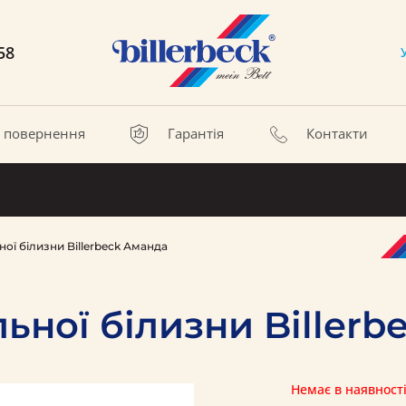
58
а повернення
Гарантія
Контакти
ої білизни Billerbeck Аманда
ьної білизни Biller
Немає в наявност