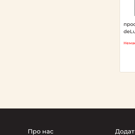
про
deLu
Немає
Про нас
Додат