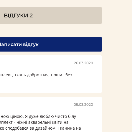
ВІДГУКИ
2
Написати відгук
26.03.2020
лект, ткань добротная, пошит без
05.03.2020
йною ціною. Я дуже люблю чисто білу
мплект - ніжні акварельні квіти на
уже сподобався за дизайном. Тканина на