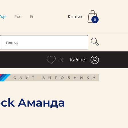
Кошик
Укр
Рос
En
0
Кабінет
(0)
САЙТ ВИРОБНИКА
beck Аманда
і