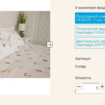
У комплект вход
Полуторний комп
143х210 - 1 шт.;
Полуторний євро
підковдра 160х2
Двоспальний євр
підковдра 205*2
Артикул:
Склад
Кількість: