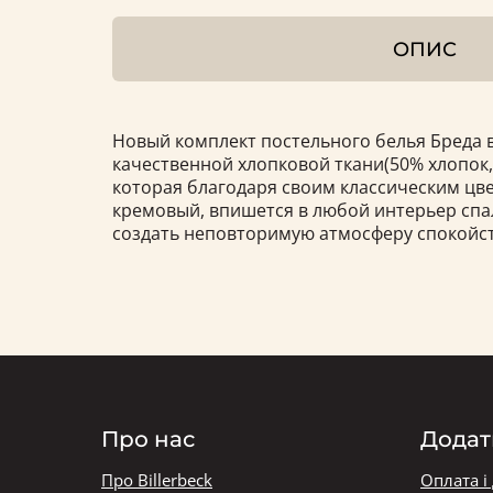
ОПИС
Новый комплект постельного белья Бреда 
качественной хлопковой ткани(50% хлопок,
которая благодаря своим классическим цв
кремовый, впишется в любой интерьер сп
создать неповторимую атмосферу спокойст
Про нас
Додат
Про Billerbeck
Оплата і