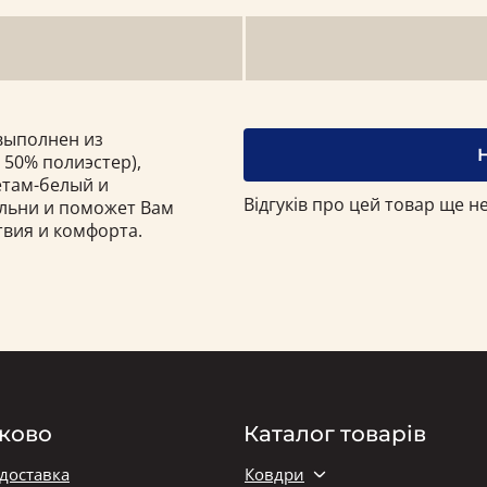
выполнен из
 50% полиэстер),
етам-белый и
Відгуків про цей товар ще не
альни и поможет Вам
вия и комфорта.
ково
Каталог товарів
 доставка
Ковдри