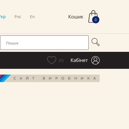
Кошик
Укр
Рос
En
0
Кабінет
(0)
САЙТ ВИРОБНИКА
і