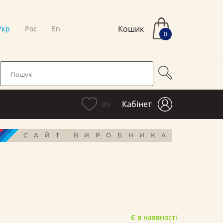
Кошик
Укр
Рос
En
0
Кабінет
(0)
САЙТ ВИРОБНИКА
Є в наявності