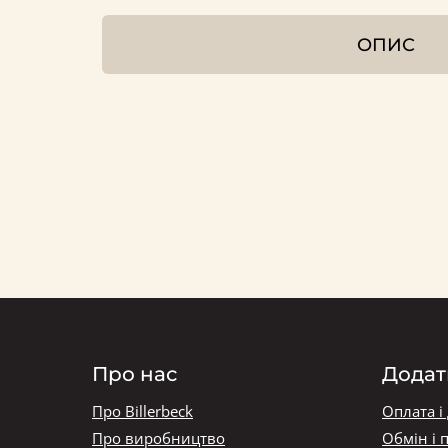
ОПИС
Про нас
Додат
Про Billerbeck
Оплата і
Про виробництво
Обмін і 