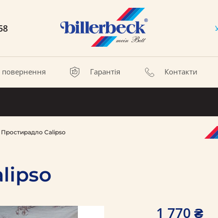
58
а повернення
Гарантія
Контакти
Простирадло Calipso
lipso
1 770 ₴