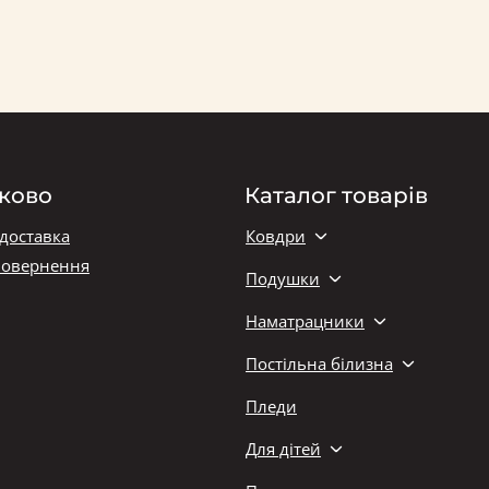
ково
Каталог товарів
 доставка
Ковдри
повернення
Подушки
Наматрацники
Постільна білизна
Пледи
Для дітей