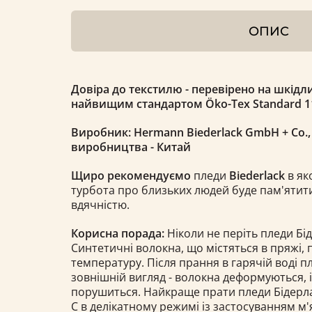
ОПИС
Довіра до текстилю - перевірено на шкідли
найвищим стандартом Öko-Tex Standard 1
Виробник: Hermann Biederlack GmbH + Co.,
виробництва - Китай
Щиро рекомендуємо
пледи
Biederlack
в як
турбота про близьких людей буде пам'ятити
вдячністю.
Корисна порада:
Ніколи не періть пледи Бід
Синтетичні волокна, що містяться в пряжі,
температуру. Після прання в гарячій воді 
зовнішній вигляд - волокна деформуються, 
порушиться. Найкраще прати пледи Бідерлак 
С в делікатному режимі із застосуванням м'