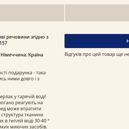
ві речовини згідно з
157
Відгуків про цей товар ще не
 Німеччина. Країна
ості подарунка - така
сь ними довго і з
ерлак у гарячій воді!
 погано реагують на
плед може втратити
і структура тканини
в теплій воді 30-40 °
яких миючих засобів.