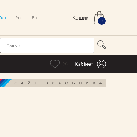
Кошик
Укр
Рос
En
0
Кабінет
(0)
САЙТ ВИРОБНИКА
і