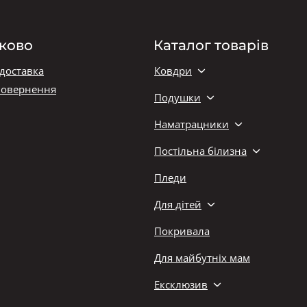
ково
Каталог товарів
 доставка
Ковдри
повернення
Подушки
Наматрацники
Постільна білизна
Пледи
Для дітей
Покривала
Для майбутніх мам
Ексклюзив