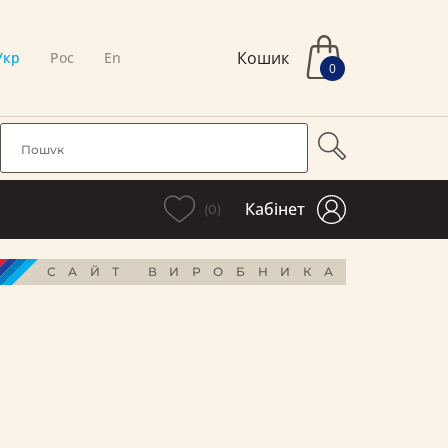
Кошик
Укр
Рос
En
0
Кабінет
(0)
САЙТ ВИРОБНИКА
і