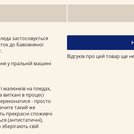
пледа застосовується
ток до бавовняної
.
Відгуків про цей товар ще не
ння у пральній машині
і малюнків на пледах,
а виткані в процесі
переконатися - просто
бачите такий же
ють прекрасні споживчі
ься (антистатичні),
о зберігають свій