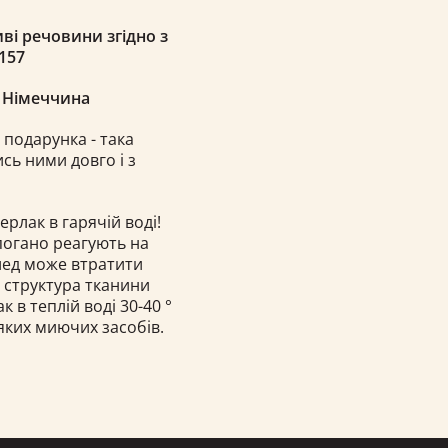
ві речовини згідно з
157
, Німеччина
 подарунка - така
сь ними довго і з
ерлак в гарячій воді!
 погано реагують на
плед може втратити
і структура тканини
в теплій воді 30-40 °
яких миючих засобів.