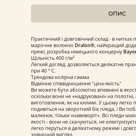
ОПИС
Практичний і довговічний склад - в нитках 
марочне волокно
Dralon®
, найкращий дода
пряжі, розробка німецького концерну
Bayer
Щільність 400 г/м²
Легкий догляд: дозволяється делікатне пра
при 40 ° С.
Трендова колірна гамма
Відмінне співвідношення "ціна-якість"
Ви можете бути абсолютно впевнені в якост
оскільки вони не «надруковані» на полотні, 
виготовлення, як на килимі. У цьому легко 
подивіться на зворотний бік пледа, і Ви по
малюнок, тільки «навиворіт». Всі пледи ма
якості - вони не скачуються, не електризуєт
легко перуться в делікатному режимі і довг
зовнішній вигляд.