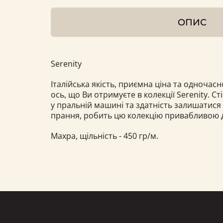
ОПИС
Serenity
Італійська якість, приємна ціна та одночасн
ось, що Ви отримуєте в колекції Serenity. С
у пральній машині та здатність залишатися 
прання, робить цю колекцію привабливою д
Махра, щільність - 450 гр/м.