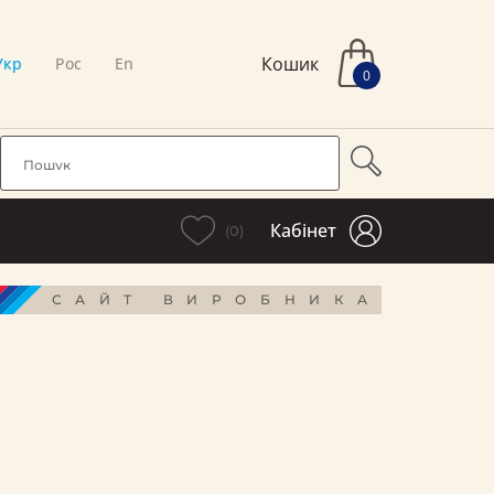
Кошик
Укр
Рос
En
0
Кабінет
(0)
САЙТ ВИРОБНИКА
і