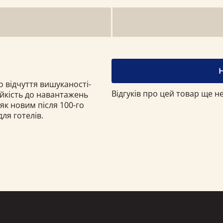
о відчуття вишуканості-
Відгуків про цей товар ще не
тійкість до навантажень
як новим після 100-го
ля готелів.