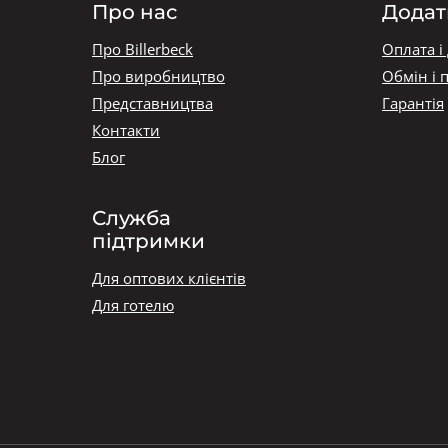
Про нас
Додат
Про Billerbeck
Оплата і
Про виробництво
Обмін і 
Представництва
Гарантія
Контакти
Блог
Служба
підтримки
Для оптових клієнтів
Для готелю