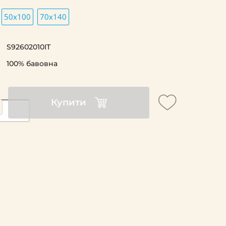
50х100
70x140
S92602010ІТ
100% бавовна
Купити