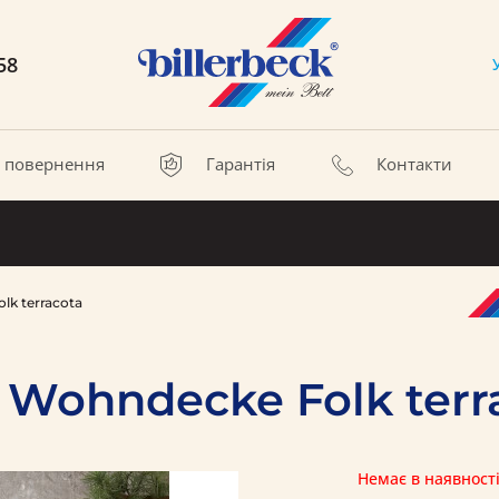
58
а повернення
Гарантія
Контакти
lk terracota
 Wohndecke Folk terr
Немає в наявност