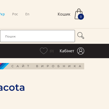
Кошик
Укр
Рос
En
0
Кабінет
(0)
САЙТ ВИРОБНИКА
acota
і