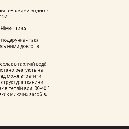
ві речовини згідно з
157
, Німеччина
 подарунка - така
сь ними довго і з
ерлак в гарячій воді!
 погано реагують на
плед може втратити
і структура тканини
в теплій воді 30-40 °
яких миючих засобів.