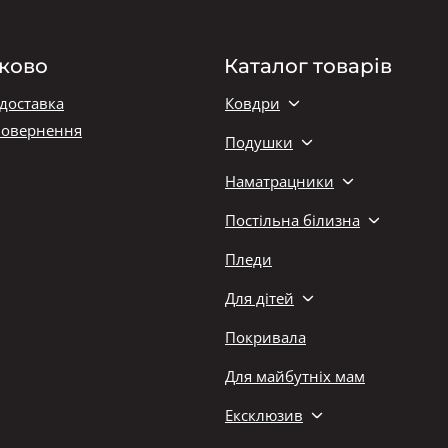
ково
Каталог товарів
 доставка
Ковдри
повернення
Подушки
Наматрацники
Постільна білизна
Пледи
Для дітей
Покривала
Для майбутніх мам
Ексклюзив