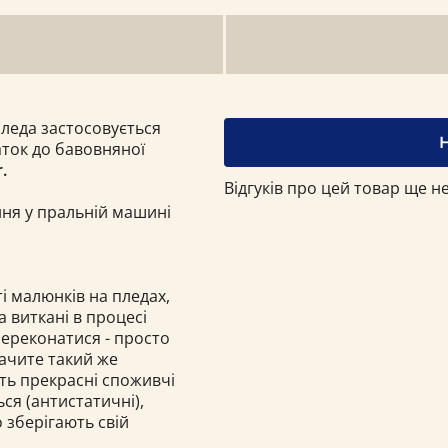
пледа застосовується
ток до бавовняної
.
Відгуків про цей товар ще не
ння у пральній машині
і малюнків на пледах,
а виткані в процесі
переконатися - просто
бачите такий же
ють прекрасні споживчі
ься (антистатичні),
о зберігають свій