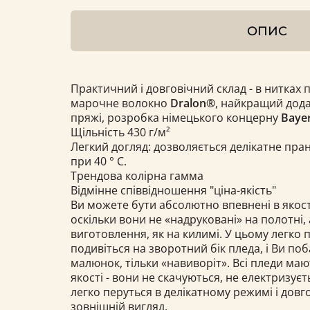
ОПИС
Практичний і довговічний склад - в нитках 
марочне волокно
Dralon®
, найкращий дода
пряжі, розробка німецького концерну
Bayer
Щільність 430 г/м²
Легкий догляд: дозволяється делікатне пра
при 40 ° С.
Трендова колірна гамма
Відмінне співвідношення "ціна-якість"
Ви можете бути абсолютно впевнені в якост
оскільки вони не «надруковані» на полотні, 
виготовлення, як на килимі. У цьому легко 
подивіться на зворотний бік пледа, і Ви по
малюнок, тільки «навиворіт». Всі пледи ма
якості - вони не скачуються, не електризуєт
легко перуться в делікатному режимі і довг
зовнішній вигляд.